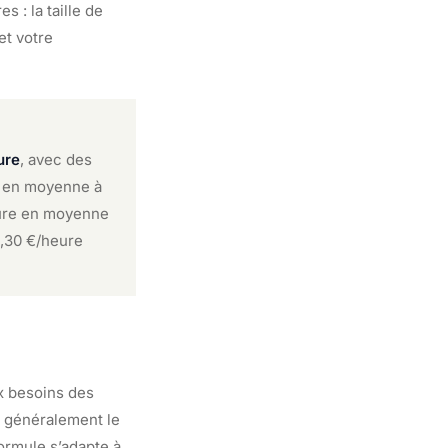
s : la taille de
et votre
ure
, avec des
nt en moyenne à
cture en moyenne
4,30 €/heure
x besoins des
d généralement le
formule s’adapte à