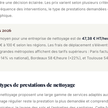
re une décision éclairée. Les prix varient selon plusieurs critère
fréquence des interventions, le type de prestations demandées 
aphique.
és 2026
l moyen pour une entreprise de nettoyage est de
47,38 € HT/he
 € à 100 € selon les régions. Les frais de déplacement s’élève
grandes métropoles affichent des tarifs supérieurs : Paris fa
+14% vs national), Bordeaux 58 €/heure (+22%), et Toulouse 5
 types de prestations de nettoyage
 nettoyage proposent une large gamme de services adaptés au
énage régulier reste la prestation la plus demandée et compren
pirateur, le lavage des sols et l’entretien des sanitaires. Cette 