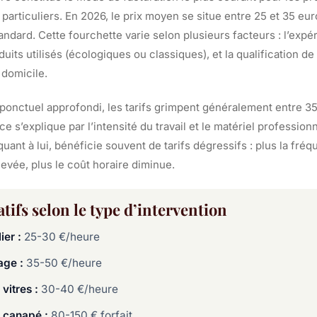
particuliers. En 2026, le prix moyen se situe entre 25 et 35 eu
ndard. Cette fourchette varie selon plusieurs facteurs : l’expé
oduits utilisés (écologiques ou classiques), et la qualification d
 domicile.
ponctuel approfondi, les tarifs grimpent généralement entre 35
nce s’explique par l’intensité du travail et le matériel professio
 quant à lui, bénéficie souvent de tarifs dégressifs : plus la fré
levée, plus le coût horaire diminue.
atifs selon le type d’intervention
er :
25-30 €/heure
age :
35-50 €/heure
vitres :
30-40 €/heure
 canapé :
80-150 € forfait