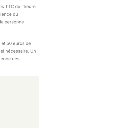
ros TTC de l’heure
rience du
e la personne
 et 50 euros de
nnel nécessaire. Un
quence des