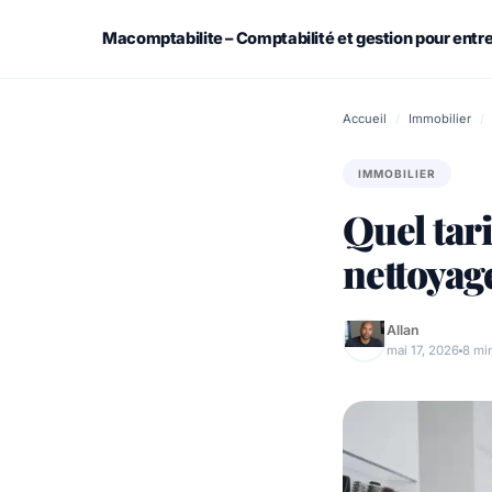
Skip
to
Macomptabilite – Comptabilité et gestion pour entr
content
Assurance
Accueil
/
Immobilier
/
Démarches administratives
IMMOBILIER
Quel tar
Emploi & Travail
nettoyage
Finance
Immobilier
Allan
mai 17, 2026
8 mi
Retraite – Succession