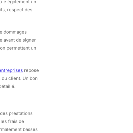
itue également un
ts, respect des
s de dommages
ie avant de signer
ion permettant un
entreprises
repose
s du client. Un bon
étaillé.
 des prestations
 les frais de
ormalement basses