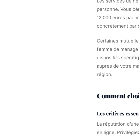
Les services de net
personne. Vous bén
12 000 euros par an
concrètement par d
Certaines mutuelle
femme de ménage ou
dispositifs spécif
auprès de votre mai
région.
Comment chois
Les critères essen
La réputation d’une
en ligne. Privilégi