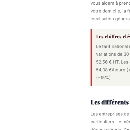
vous aidera à prend
votre domicile, la 
localisation géogr
Les chiffres cl
Le tarif nationa
variations de 30
52,56 € HT. Les 
54,08 €/heure (
(+15%).
Les différents
Les entreprises de
particuliers. Le m
dépoussiérage, l’as