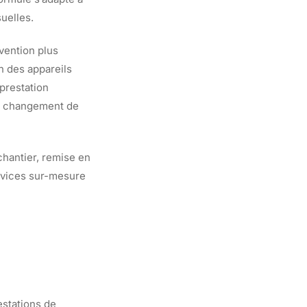
uelles.
vention plus
en des appareils
prestation
un changement de
chantier, remise en
rvices sur-mesure
estations de