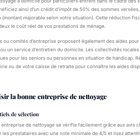
toyage à domicile pour particuliers entrent dans le cadre des s
éficiez ainsi d’un crédit d’impôt de 50% des sommes versées, 
 (montant majorable selon votre situation). Cette réduction fisc
eux le coût réel de vos prestations de ménage.
s ou comités d’entreprise proposent également des aides pour
 un service d’entretien du domicile. Les collectivités locales 
iques pour les seniors ou personnes en situation de handicap.
rie ou de votre caisse de retraite pour connaître les aides dis
ir la bonne entreprise de nettoyage
tiels de sélection
 entreprise de nettoyage se vérifie facilement grâce aux avis c
ez les prestataires avec une note minimale de 4/5 et lisez attent