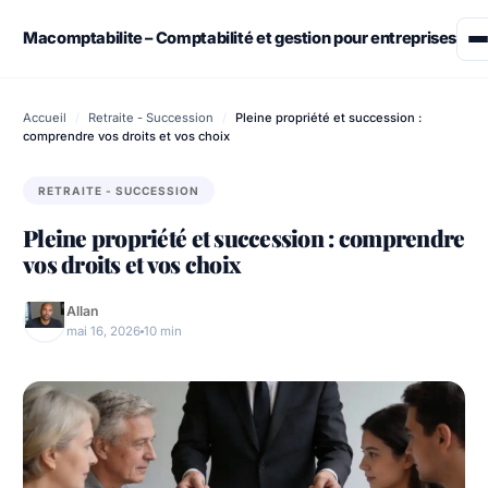
Skip
to
Macomptabilite – Comptabilité et gestion pour entreprises
content
Assurance
Accueil
/
Retraite - Succession
/
Pleine propriété et succession :
comprendre vos droits et vos choix
Démarches administratives
RETRAITE - SUCCESSION
Emploi & Travail
Pleine propriété et succession : comprendre
vos droits et vos choix
Finance
Allan
Immobilier
mai 16, 2026
10 min
Retraite – Succession