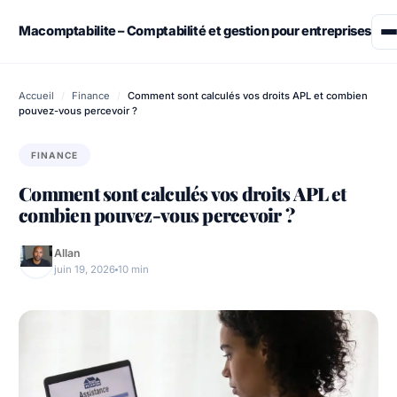
Skip
to
Macomptabilite – Comptabilité et gestion pour entreprises
content
Assurance
Accueil
/
Finance
/
Comment sont calculés vos droits APL et combien
pouvez-vous percevoir ?
Démarches administratives
FINANCE
Emploi & Travail
Comment sont calculés vos droits APL et
combien pouvez-vous percevoir ?
Finance
Allan
Immobilier
juin 19, 2026
10 min
Retraite – Succession