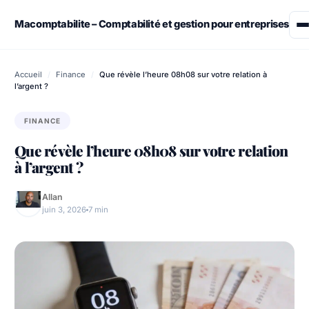
Skip
to
Macomptabilite – Comptabilité et gestion pour entreprises
content
Assurance
Accueil
/
Finance
/
Que révèle l’heure 08h08 sur votre relation à
l’argent ?
Démarches administratives
FINANCE
Emploi & Travail
Que révèle l’heure 08h08 sur votre relation
à l’argent ?
Finance
Allan
Immobilier
juin 3, 2026
7 min
Retraite – Succession