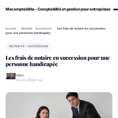
Skip
to
Macomptabilite – Comptabilité et gestion pour entreprises
content
Assurance
Accueil
/
Retraite - Succession
/
Les frais de notaire en succession
pour une personne handicapée
Démarches administratives
RETRAITE - SUCCESSION
Emploi & Travail
Les frais de notaire en succession pour une
personne handicapée
Finance
Allan
Immobilier
mai 20, 2026
7 min
Retraite – Succession