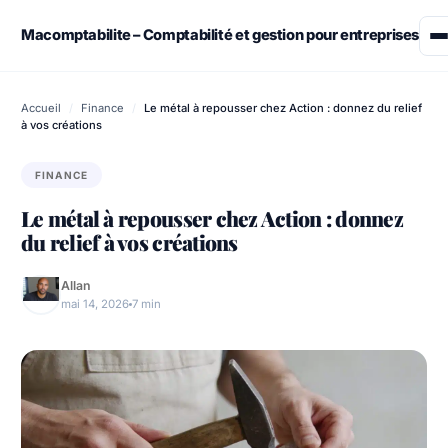
Skip
to
Macomptabilite – Comptabilité et gestion pour entreprises
content
Assurance
Accueil
/
Finance
/
Le métal à repousser chez Action : donnez du relief
à vos créations
Démarches administratives
FINANCE
Emploi & Travail
Le métal à repousser chez Action : donnez
du relief à vos créations
Finance
Allan
Immobilier
mai 14, 2026
7 min
Retraite – Succession