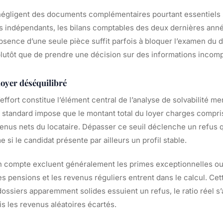
 négligent des documents complémentaires pourtant essentiels s
urs indépendants, les bilans comptables des deux dernières an
bsence d’une seule pièce suffit parfois à bloquer l’examen du d
plutôt que de prendre une décision sur des informations incomp
loyer déséquilibré
’effort constitue l’élément central de l’analyse de solvabilité m
e standard impose que le montant total du loyer charges compr
venus nets du locataire. Dépasser ce seuil déclenche un refus 
si le candidat présente par ailleurs un profil stable.
n compte excluent généralement les primes exceptionnelles ou 
 les pensions et les revenus réguliers entrent dans le calcul. Ce
ossiers apparemment solides essuient un refus, le ratio réel s
s les revenus aléatoires écartés.