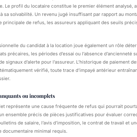
e. Le profil du locataire constitue le premier élément analysé, 
 à sa solvabilité. Un revenu jugé insuffisant par rapport au mont
 principale de refus, les assureurs appliquant des seuils précis
sionnelle du candidat à la location joue également un rôle déte
ats précaires, les périodes d’essai ou l’absence d’ancienneté s
de signaux d’alerte pour l’assureur. L’historique de paiement de
tématiquement vérifié, toute trace d’impayé antérieur entraînan
sier.
anquants ou incomplets
et représente une cause fréquente de refus qui pourrait pourta
un ensemble précis de pièces justificatives pour évaluer corre
ulletins de salaire, l’avis d’imposition, le contrat de travail et u
le documentaire minimal requis.