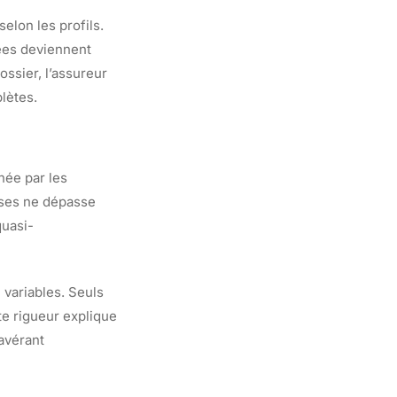
elon les profils.
nées deviennent
ossier, l’assureur
lètes.
enée par les
ises ne dépasse
quasi-
variables. Seuls
tte rigueur explique
’avérant