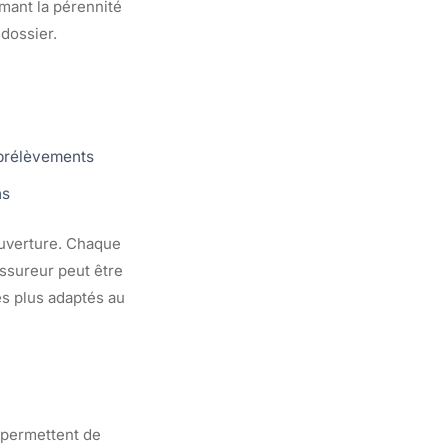
mant la pérennité
 dossier.
s prélèvements
ns
ouverture. Chaque
assureur peut être
es plus adaptés au
 permettent de