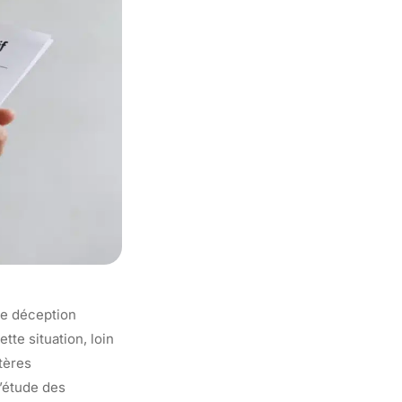
ne déception
tte situation, loin
tères
’étude des