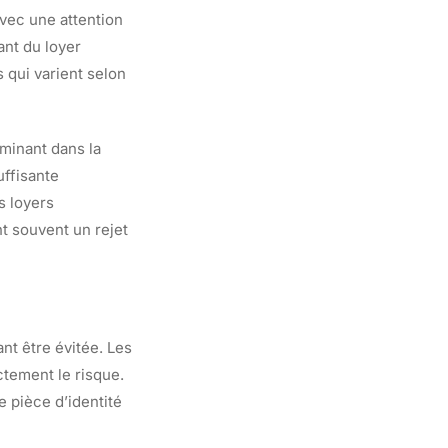
avec une attention
ant du loyer
 qui varient selon
rminant dans la
uffisante
s loyers
t souvent un rejet
nt être évitée. Les
ctement le risque.
ne pièce d’identité