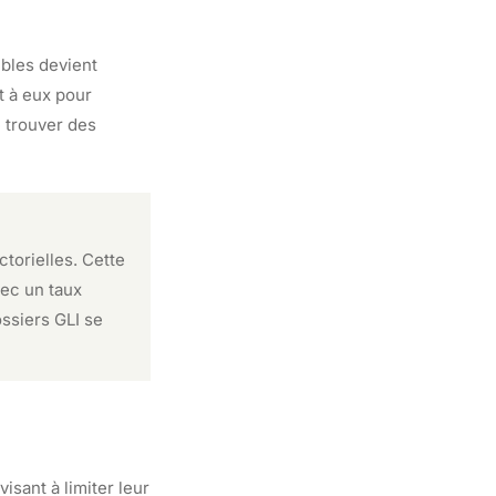
ibles devient
t à eux pour
e trouver des
torielles. Cette
vec un taux
ssiers GLI se
sant à limiter leur