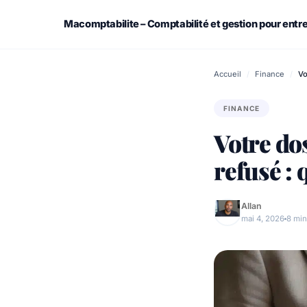
Skip
to
Macomptabilite – Comptabilité et gestion pour entr
content
Assurance
Accueil
/
Finance
/
Vo
Démarches administratives
FINANCE
Votre do
Emploi & Travail
refusé : 
Finance
Immobilier
Allan
mai 4, 2026
8 min
Retraite – Succession